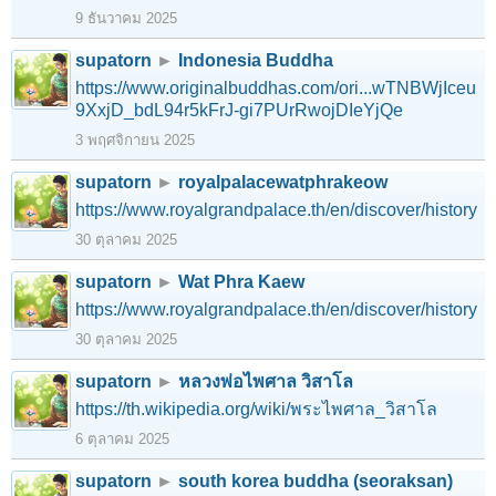
9 ธันวาคม 2025
supatorn
►
Indonesia Buddha
https://www.originalbuddhas.com/ori...wTNBWjIceu
9XxjD_bdL94r5kFrJ-gi7PUrRwojDIeYjQe
3 พฤศจิกายน 2025
supatorn
►
royalpalacewatphrakeow
https://www.royalgrandpalace.th/en/discover/history
30 ตุลาคม 2025
supatorn
►
Wat Phra Kaew
https://www.royalgrandpalace.th/en/discover/history
30 ตุลาคม 2025
supatorn
►
หลวงพ่อไพศาล วิสาโล
https://th.wikipedia.org/wiki/พระไพศาล_วิสาโล
6 ตุลาคม 2025
supatorn
►
south korea buddha (seoraksan)