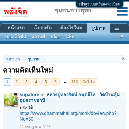
เข้าสู่ระบบหรือลงทะเบียน
ชุมชนชาวพุทธ
หน้าแรก
เว็บบอร์ด
มีอะไรใหม่
รูปภาพ
คอลเล็คชั่น
สถานที่
กล้อง
แท็ก
...
1
2
3
4
5
6
→
116
ถัดไป >
หน้าแรก
รูปภาพ
ความคิดเห็นใหม่
supatorn
►
หลวงปู่ทองรัตน์ กนฺตสีโล - วัดบ้านคุ้ม
อุบลราชธานี
ประวัติ :-
https://www.dhammathai.org/monk/dbview.php?
No=30
22 กรกฎาคม 2026