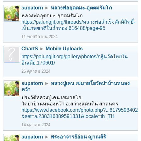
supatorn
►
หลวงพ่ออุตตมะ-อุตตมรัมโภ
หลวงพ่ออุตตมะ-อุตตมรัมโภ
https://palungjit.org/threads/หลวงพ่อสำเร็จศักดิสิทธิ์-
เห็นภพชาติในถ้ำทอง.616488/page-95
11 พฤศจิกายน 2024
ChartS
►
Mobile Uploads
https://palungjit.org/gallery/photos/กฐินวัดไทยใน
อินเดีย.170601/
26 ตุลาคม 2024
supatorn
►
หลวงปู่เคน เขมาสโยวัดป่าบ้านหนอง
หว้า
ประวัติหลวงปู่เคน เขมาสโย
วัดป่าบ้านหนองหว้า อ.สว่างแดนดิน สกลนคร
https://www.facebook.com/photo.php?...6179593402
&set=a.238316889591331&locale=th_TH
14 ตุลาคม 2024
1
2
3
4
5
6
→
116
ถัดไป >
supatorn
►
พระอาจารย์อ่อน ญาณสิริ