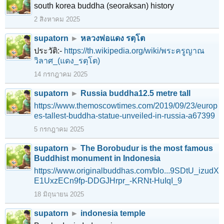
south korea buddha (seoraksan) history
2 สิงหาคม 2025
supatorn
►
หลวงพ่อแดง รตฺโต
ประวัติ:-
https://th.wikipedia.org/wiki/พระครูญาณ
วิลาศ_(แดง_รตฺโต)
14 กรกฎาคม 2025
supatorn
►
Russia buddha12.5 metre tall
https://www.themoscowtimes.com/2019/09/23/europ
es-tallest-buddha-statue-unveiled-in-russia-a67399
5 กรกฎาคม 2025
supatorn
►
The Borobudur is the most famous
Buddhist monument in Indonesia
https://www.originalbuddhas.com/blo...9SDtU_izudX
E1UxzECn9fp-DDGJHrpr_-KRNt-HuIqI_9
18 มิถุนายน 2025
supatorn
►
indonesia temple