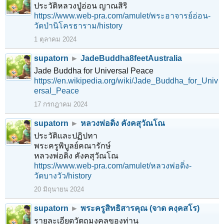
ประวัติหลวงปู่อ่อน ญาณสิริ
https://www.web-pra.com/amulet/พระอาจารย์อ่อน-
วัดป่านิโครธาราม/history
1 ตุลาคม 2024
supatorn
►
JadeBuddha8feetAustralia
Jade Buddha for Universal Peace
https://en.wikipedia.org/wiki/Jade_Buddha_for_Univ
ersal_Peace
17 กรกฎาคม 2024
supatorn
►
หลวงพ่อดิ่ง คังคสุวัณโณ
ประวัติและปฏิปทา
พระครูพิบูลย์คณารักษ์
หลวงพ่อดิ่ง คังคสุวัณโณ
https://www.web-pra.com/amulet/หลวงพ่อดิ่ง-
วัดบางวัว/history
20 มิถุนายน 2024
supatorn
►
พระครูสิทธิสารคุณ (จาด คงฺคสโร)
รายละเอียดวัตถุมงคลของท่าน