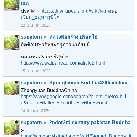
เณร
ประวัติ :-
https://th.wikipedia.org/wiki/หลวงพ่อ
เขียน_ธมฺมรกฺขิโต
22 เมษายน 2025
supatorn
►
หลวงพ่อสรวง ปริสุทโธ
อัตชีวประวัติพระครูภาวนาภิรมย์
หลวงพ่อสรวง ปริสุทฺโธ:-
http://www.watpanead.com/aticle2.html
15 เมษายน 2025
supatorn
►
SpringtempleBuddha420feetchina
Zhongyuan BuddhaChina
https://www.google.com/search?client=firefox-b-1-
d&q=The+tallest+Buddha+in+the+world
14 มีนาคม 2025
supatorn
►
2ndor3rd century pakistan Buddha
:-
https://simple.wikipedia.org/wiki/Seated_Buddha_fr