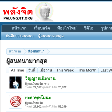
หน้าแรก
เว็บบอร์ด
มีอะไรใหม่
วิดีโอ
รูปภา
บันทึกการสนทนา
ผู้สนทนามากสุด
หน้าแรก
ห้องสนทนา
ผู้สนทนามากสุด
All Time
วันนี้
เมื่อวาน
This Week
This Month
Last 
วิญญาณนิพพาน
ผู้ดูแลเว็บบอร์ด
, ชาย
โพสต์:
24,317
ถูกใจที่ได้รับ:
20,702
ยะธาพุทโมนะ
ผู้ดูแลเว็บบอร์ด
โพสต์:
27,902
ถูกใจที่ได้รับ:
53,249