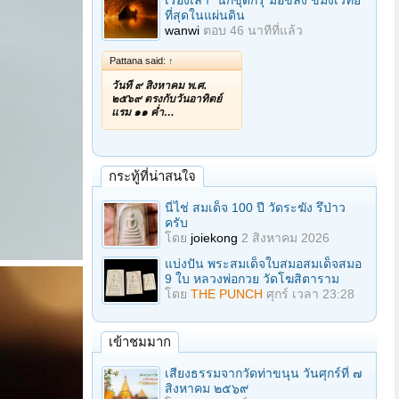
เรื่องเล่า "นักขุดกรุ"มือขลัง ขมังเวทย์
ที่สุดในแผ่นดิน
wanwi
ตอบ
46 นาทีที่แล้ว
Pattana said:
↑
วันที่ ๙ สิงหาคม พ.ศ.
๒๕๖๙ ตรงกับวันอาทิตย์
แรม ๑๑ ค่ำ…
กระทู้ที่น่าสนใจ
นี่ไช่ สมเด็จ 100 ปี วัดระฆัง รึป่าว
ครับ
โดย
joiekong
2 สิงหาคม 2026
แบ่งปัน พระสมเด็จใบสมอสมเด็จสมอ
9 ใบ หลวงพ่อกวย วัดโฆสิตาราม
โดย
THE PUNCH
ศุกร์ เวลา 23:28
เข้าชมมาก
เสียงธรรมจากวัดท่าขนุน วันศุกร์ที่ ๗
สิงหาคม ๒๕๖๙