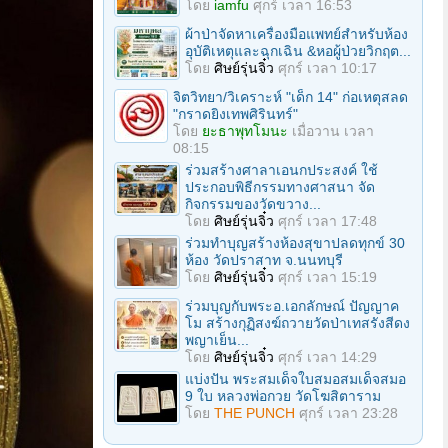
โดย
iamfu
ศุกร์ เวลา 16:53
ผ้าป่าจัดหาเครื่องมือแพทย์สำหรับห้อง
อุบัติเหตุและฉุกเฉิน &หอผู้ป่วยวิกฤต...
โดย
ศิษย์รุ่นจิ๋ว
ศุกร์ เวลา 10:17
จิตวิทยา/วิเคราะห์ "เด็ก 14" ก่อเหตุสลด
"กราดยิงเทพศิรินทร์"
โดย
ยะธาพุทโมนะ
เมื่อวาน เวลา
08:15
ร่วมสร้างศาลาเอนกประสงค์ ใช้
ประกอบพิธีกรรมทางศาสนา จัด
กิจกรรมของวัดขวาง...
โดย
ศิษย์รุ่นจิ๋ว
ศุกร์ เวลา 17:48
ร่วมทําบุญสร้างห้องสุขาปลดทุกข์ 30
ห้อง วัดปราสาท จ.นนทบุรี
โดย
ศิษย์รุ่นจิ๋ว
ศุกร์ เวลา 15:19
ร่วมบุญกับพระอ.เอกลักษณ์ ปัญญาค
โม สร้างกุฏิสงฆ์ถวายวัดป่าเทสรังสีดง
พญาเย็น...
โดย
ศิษย์รุ่นจิ๋ว
ศุกร์ เวลา 14:29
แบ่งปัน พระสมเด็จใบสมอสมเด็จสมอ
9 ใบ หลวงพ่อกวย วัดโฆสิตาราม
โดย
THE PUNCH
ศุกร์ เวลา 23:28