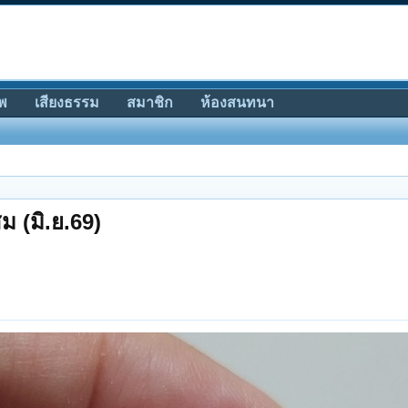
พ
เสียงธรรม
สมาชิก
ห้องสนทนา
 (มิ.ย.69)