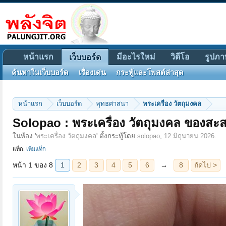
หน้าแรก
มีอะไรใหม่
วิดีโอ
รูปภา
เว็บบอร์ด
ค้นหาในเว็บบอร์ด
เรื่องเด่น
กระทู้และโพสต์ล่าสุด
หน้าแรก
เว็บบอร์ด
พุทธศาสนา
พระเครื่อง วัตถุมงคล
หน้า 1 ของ 8
1
2
3
4
5
6
→
8
ถัดไป >
Solopao : พระเครื่อง วัตถุมงคล ของสะสม
ในห้อง '
พระเครื่อง วัตถุมงคล
' ตั้งกระทู้โดย
solopao
,
12 มิถุนายน 2026
.
แท็ก:
เพิ่มแท็ก