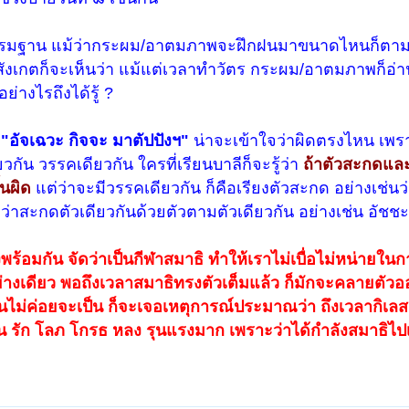
งกรรมฐาน แม้ว่ากระผม/อาตมภาพจะฝึกฝนมาขนาดไหนก็ตาม ย
งสังเกตก็จะเห็นว่า แม้แต่เวลาทำวัตร กระผม/อาตมภาพก็อ่า
่างไรถึงได้รู้ ?
ย
"อัจเฉวะ กิจจะ มาตัปปังฯ"
น่าจะเข้าใจว่าผิดตรงไหน เพรา
กัน วรรคเดียวกัน ใครที่เรียนบาลีก็จะรู้ว่า
ถ้าตัวสะกดแล
้นผิด
แต่ว่าจะมีวรรคเดียวกัน ก็คือเรียงตัวสะกด อย่างเช่นว
ว่าสะกดตัวเดียวกันด้วยตัวตามตัวเดียวกัน อย่างเช่น อัชชะ
้อมกัน จัดว่าเป็นกีฬาสมาธิ ทำให้เราไม่เบื่อไม่หน่ายในกา
อย่างเดียว พอถึงเวลาสมาธิทรงตัวเต็มแล้ว ก็มักจะคลายตัว
ไม่ค่อยจะเป็น ก็จะเจอเหตุการณ์ประมาณว่า ถึงเวลากิเลส
าน รัก โลภ โกรธ หลง รุนแรงมาก เพราะว่าได้กำลังสมาธิไปเ