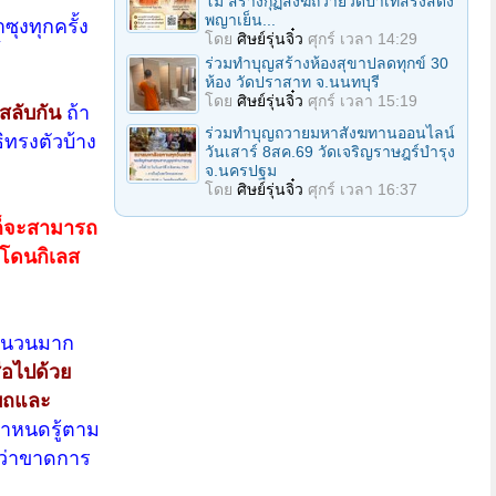
โม สร้างกุฏิสงฆ์ถวายวัดป่าเทสรังสีดง
พญาเย็น...
งทุกครั้ง
โดย
ศิษย์รุ่นจิ๋ว
ศุกร์ เวลา 14:29
ร่วมทําบุญสร้างห้องสุขาปลดทุกข์ 30
ห้อง วัดปราสาท จ.นนทบุรี
โดย
ศิษย์รุ่นจิ๋ว
ศุกร์ เวลา 15:19
สลับกัน
ถ้า
ร่วมทําบุญถวายมหาสังฆทานออนไลน์
ิทรงตัวบ้าง
วันเสาร์ 8สค.69 วัดเจริญราษฎร์บำรุง
จ.นครปฐม
โดย
ศิษย์รุ่นจิ๋ว
ศุกร์ เวลา 16:37
าก็จะสามารถ
จะโดนกิเลส
นจำนวนมาก
ือไปด้วย
าบถและ
กำหนดรู้ตาม
ะว่าขาดการ