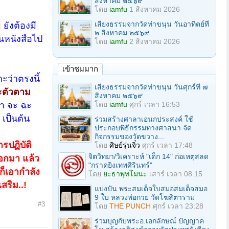
สิงหาคม ๒๕๖๙
โดย
iamfu
1 สิงหาคม 2026
เสียงธรรมจากวัดท่าขนุน วันอาทิตย์ที่
ังต้องมี
๒ สิงหาคม ๒๕๖๙
นหนังสือไป
โดย
iamfu
2 สิงหาคม 2026
เข้าชมมาก
ะว่าตรงนี้
เสียงธรรมจากวัดท่าขนุน วันศุกร์ที่ ๗
ะตัวตาม
สิงหาคม ๒๕๖๙
่า จะ ฉะ
โดย
iamfu
ศุกร์ เวลา 16:53
 เป็นต้น
ร่วมสร้างศาลาเอนกประสงค์ ใช้
ประกอบพิธีกรรมทางศาสนา จัด
กิจกรรมของวัดขวาง...
รปฏิบัติ
โดย
ศิษย์รุ่นจิ๋ว
ศุกร์ เวลา 17:48
จิตวิทยา/วิเคราะห์ "เด็ก 14" ก่อเหตุสลด
ออกมา แล้ว
"กราดยิงเทพศิรินทร์"
ก็เอากำลัง
โดย
ยะธาพุทโมนะ
เสาร์ เวลา 08:15
สริม..!
แบ่งปัน พระสมเด็จใบสมอสมเด็จสมอ
9 ใบ หลวงพ่อกวย วัดโฆสิตาราม
#3
โดย
THE PUNCH
ศุกร์ เวลา 23:28
ร่วมบุญกับพระอ.เอกลักษณ์ ปัญญาค