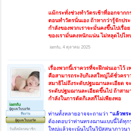
แม้กระทั่งช่วงทำวัตรเช้าที่ออกจาก
ตอนทำวัตรนั่นเอง ถ้าหากว่ารู้จักป
กำลังของพวกเราจะมั่นคงขึ้นไปเรื่อ
ของเรามั่นคงหนักแน่น ไม่หลุดไปไหนง่
iamfu
,
4 ตุลาคม 2025
เรื่องพวกนี้เราควรที่จะฝึกฝนเอาไว้ 
คือสามารถระงับกิเลสใหญ่ได้ชั่วครา
สมาธิไม่ถึงระดับปฐมฌานละเอียด จะไม่
ระดับปฐมฌานละเอียดขึ้นไป ถ้าสามารถ
กำลังในการตัดกิเลสก็ไม่เพียงพอ
iamfu
ผู้ดูแลเว็บบอร์ด
ท่านทั้งหลายอาจจะถามว่า
"แล้วพระ
ทีมงาน
ผู้ดูแลเว็บบอร์ด
ต้องตอบว่าท่านทรงฌานแบบนี้ได้ทุกรูป
ใหญ่แล้วจะเน้นไปในวิปัสสนาภาวนา ก
วันที่สมัครสมาชิก: