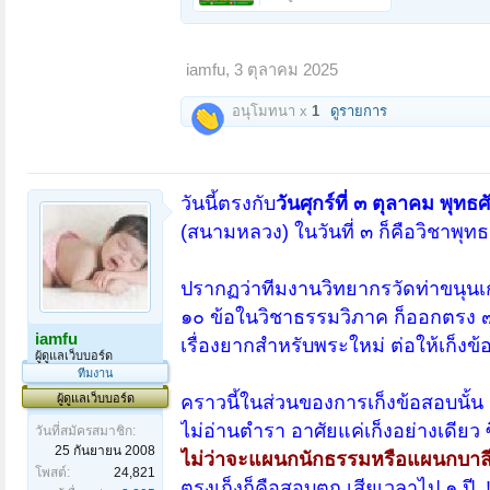
iamfu
,
3 ตุลาคม 2025
อนุโมทนา x
1
ดูรายการ
วันนี้ตรงกับ
วันศุกร์ที่ ๓ ตุลาคม พุ
(สนามหลวง) ในวันที่ ๓ ก็คือวิชาพุท
ปรากฏว่าทีมงานวิทยากรวัดท่าขนุนเก่ง
๑๐ ข้อในวิชาธรรมวิภาค ก็ออกตรง ๗ 
iamfu
เรื่องยากสำหรับพระใหม่ ต่อให้เก็งข้
ผู้ดูแลเว็บบอร์ด
ทีมงาน
ผู้ดูแลเว็บบอร์ด
คราวนี้ในส่วนของการเก็งข้อสอบนั้น ถ
ไม่อ่านตำรา อาศัยแค่เก็งอย่างเดีย
วันที่สมัครสมาชิก:
25 กันยายน 2008
ไม่ว่าจะแผนกนักธรรมหรือแผนกบาลี
โพสต์:
24,821
ตรงเก็งก็คือสอบตก เสียเวลาไป ๑ ปี..