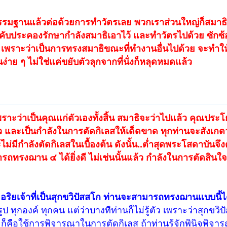
กรรมฐานแล้วต่อด้วยการทำวัตรเลย พวกเราส่วนใหญ่ก็สมาธิห
ระคับประคองรักษากำลังสมาธิเอาไว้ และทำวัตรไปด้วย ซักซ้
ย เพราะว่าเป็นการทรงสมาธิขณะที่ทำงานอื่นไปด้วย จะทำให
าย ๆ ไม่ใช่แค่ขยับตัวลุกจากที่นั่งก็หลุดหมดแล้ว
เพราะว่าเป็นคุณแก่ตัวเองทั้งสิ้น สมาธิจะว่าไปแล้ว คุณประโ
ว และเป็นกำลังในการตัดกิเลสให้เด็ดขาด ทุกท่านจะสังเกตว
มีกำลังตัดกิเลสในเบื้องต้น ดังนั้น..ต่ำสุดพระโสดาบันจึง
ทรงฌาน ๔ ได้ยิ่งดี ไม่เช่นนั้นแล้ว กำลังในการตัดสินใจ
อริยเจ้าที่เป็นสุกขวิปัสสโก ท่านจะสามารถทรงฌานแบบนี้ได
 ทุกองค์ ทุกคน แต่ว่าบางทีท่านก็ไม่รู้ตัว เพราะว่าสุกขวิป
็คือใช้การพิจารณาในการตัดกิเลส ถ้าท่านรู้จักพินิจพิจาร