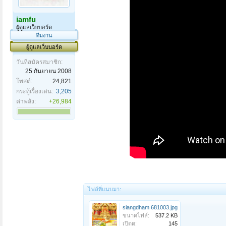
iamfu
ผู้ดูแลเว็บบอร์ด
ทีมงาน
ผู้ดูแลเว็บบอร์ด
วันที่สมัครสมาชิก:
25 กันยายน 2008
โพสต์:
24,821
กระทู้เรื่องเด่น:
3,205
ค่าพลัง:
+26,984
ไฟล์ที่แนบมา:
siangdham 681003.jpg
ขนาดไฟล์:
537.2 KB
เปิดดู:
145