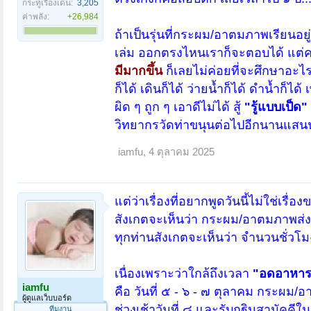
กระทู้เรื่องเด่น:
3,205
ค่าพลัง:
+26,984
ถ้าเป็นรุ่นที่กระผม/อาตมภาพเรียนอยู่
เล่ม ออกตรงไหนเราก็จะตอบได้ แต่
มีมากขึ้น
ก็เลยไม่ค่อยที่จะศึกษาอะไ
ก็ได้ เดินก็ได้ ว่ายน้ำก็ได้ ดำน้ำก็ได้
ผิด ๆ ถูก ๆ เอาดีไม่ได้ สู้
"รู้แบบเป็ด"
วิทยากรวัดท่าขนุนต่อไปอีกนานแสนน
iamfu
,
4 ตุลาคม 2025
แต่ว่าเรื่องที่อยากพูดวันนี้ไม่ใช่เรื
สังเกตจะเห็นว่า กระผม/อาตมภาพส
ทุกท่านสังเกตจะเห็นว่า จำนวนชั่วโม
เนื่องเพราะว่าใกล้ถึงเวลา
"อดอาหาร
iamfu
คือ วันที่ ๕ - ๖ - ๗ ตุลาคม กระผม
ผู้ดูแลเว็บบอร์ด
ช่วงเช้าวันที่ ๘ และรับกฐินสามัคคีในช
ทีมงาน