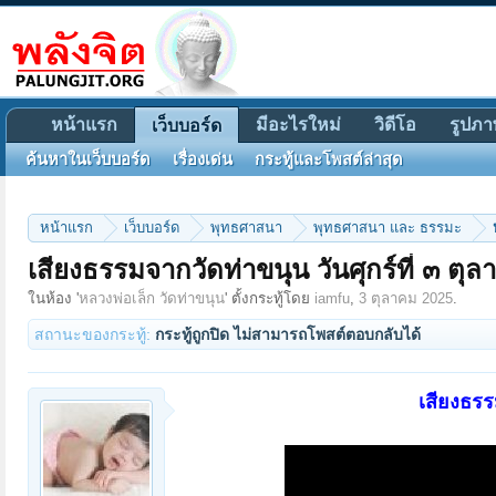
หน้าแรก
มีอะไรใหม่
วิดีโอ
รูปภา
เว็บบอร์ด
ค้นหาในเว็บบอร์ด
เรื่องเด่น
กระทู้และโพสต์ล่าสุด
หน้าแรก
เว็บบอร์ด
พุทธศาสนา
พุทธศาสนา และ ธรรมะ
เสียงธรรมจากวัดท่าขนุน วันศุกร์ที่ ๓ ต
ในห้อง '
หลวงพ่อเล็ก วัดท่าขนุน
' ตั้งกระทู้โดย
iamfu
,
3 ตุลาคม 2025
.
สถานะของกระทู้:
กระทู้ถูกปิด ไม่สามารถโพสต์ตอบกลับได้
เสียงธรร