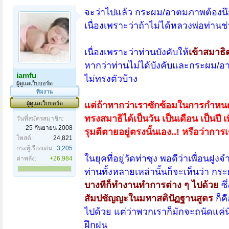
จะว่าไปแล้ว กระผม/อาตมภาพต้องนึ
เนื่องเพราะว่าถ้าไม่ได้หลวงพ่อท่านช
เนื่องเพราะว่าท่านบังคับให้
เข้าสมาธิ
หากว่าท่านไม่ได้บังคับและกระผม/อา
iamfu
ไม่ทรงตัวบ้าง
ผู้ดูแลเว็บบอร์ด
ทีมงาน
ผู้ดูแลเว็บบอร์ด
แต่ถ้าหากว่าเราซักซ้อมในการกำหนดเ
ทรงสมาธิได้เป็นวัน เป็นเดือน เป็นปี 
วันที่สมัครสมาชิก:
25 กันยายน 2008
รุมตีตายอยู่ตรงนั้นเอง..! หรือว่าก
โพสต์:
24,821
กระทู้เรื่องเด่น:
3,205
ในยุคที่อยู่วัดท่าซุง พอดีว่าเพื่อนฝู
ค่าพลัง:
+26,984
ท่านทั้งหลายเหล่านั้นก็จะเห็นว่า 
บางทีก็ทำงานทำการต่าง ๆ ไปด้วย
ซึ
สัมปชัญญะในมหาสติปัฏฐานสูตร
ก็ค
ไปด้วย แต่ว่าพวกเราก็มักจะถนัดแค่น
ฝึกฝน