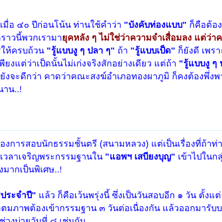
เมื่อ ๔๐ ปีก่อนโน้น ท่านใช้คำว่า
"บังคับท่องแบบ"
ก็คือต้อง
คราวนี้พวกเรามา
ยุคหลัง ๆ ไม่ใช่ว่าความจำเสื่อมลง แต่ว่าค
รให้ครบถ้วน
"รู้แบบงู ๆ ปลา ๆ"
ถ้า
"รู้แบบเป็ด"
ก็ยังดี เพรา
 เพียงแต่ว่าเป็ดนั้นไม่เก่งจริงสักอย่างเดียว แต่ถ้า
"รู้แบบงู ๆ
ยังจะดีกว่า คาดว่าคณะสงฆ์อำเภอทองผาภูมิ ก็คงต้องพึ่งพ
าน..!
่องของการสอบนักธรรมชั้นตรี (สนามหลวง) แต่เป็นเรื่องที่ถ้าท
่งเวลาเจริญพระกรรมฐานใน
"แอพฯ เสบียงบุญ"
เข้าไปในกลุ
งมากเป็นพิเศษ..!
ประจำปี"
แล้ว ก็คือเว้นพรุ่งนี้ ซึ่งเป็นวันสอบอีก ๑ วัน ตั้งแต
/อาตมภาพต้องเข้ากรรมฐาน ๓ วันต่อเนื่องกัน แล้วออกมารั
่วงบ่ายวันที่ ๘ เช่นกัน