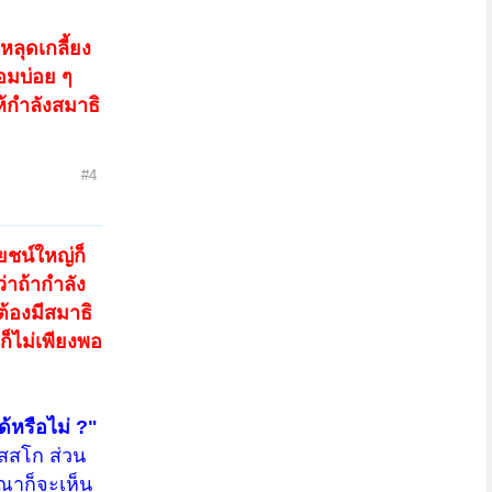
ลุดเกลี้ยง
อมบ่อย ๆ
้กำลังสมาธิ
#4
ยชน์ใหญ่ก็
่าถ้ากำลัง
ต้องมีสมาธิ
ก็ไม่เพียงพอ
้หรือไม่ ?"
ัสสโก ส่วน
ณาก็จะเห็น