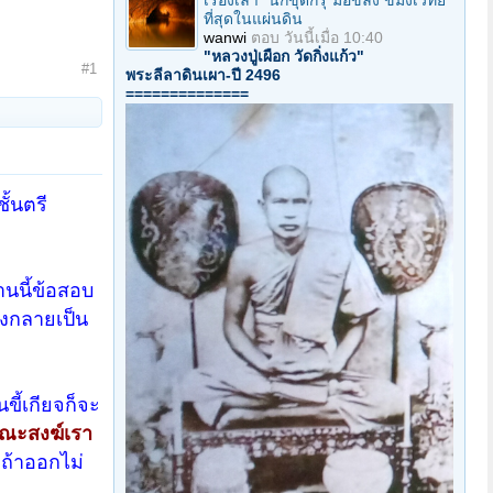
เรื่องเล่า "นักขุดกรุ"มือขลัง ขมังเวทย์
ที่สุดในแผ่นดิน
wanwi
ตอบ
วันนี้เมื่อ 10:40
"หลวงปู่เผือก วัดกิ่งแก้ว"
#1
พระลีลาดินเผา-ปี 2496
==============
้นตรี
านนี้ข้อสอบ
ึงกลายเป็น
ขี้เกียจก็จะ
งคณะสงฆ์เรา
ถ้าออกไม่