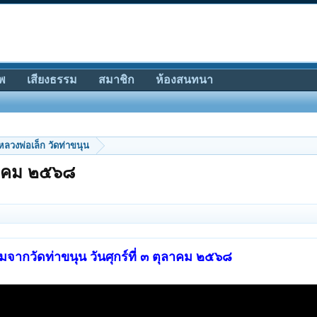
พ
เสียงธรรม
สมาชิก
ห้องสนทนา
หลวงพ่อเล็ก วัดท่าขนุน
ุลาคม ๒๕๖๘
มจากวัดท่าขนุน วันศุกร์ที่ ๓ ตุลาคม ๒๕๖๘