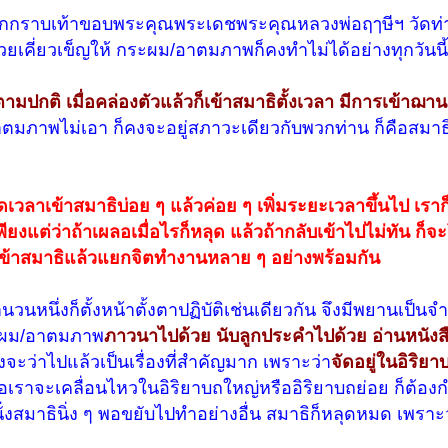
กกราบเท้าขอบพระคุณพระเดชพระคุณหลวงพ่อฤๅษีฯ วัดท่าซุ
่วยเคี่ยวเข็ญให้ กระผม/อาตมภาพก็คงทำไม่ได้อย่างทุกวันนี้
ตามปกติ เมื่อคล่องตัวแล้วก็เข้าสมาธิตั้งเวลา มีการเข้าฌาน
ตมภาพไม่เอา ก็คงจะอยู่สภาวะเดียวกับพวกท่าน ก็คือสมาธ
วลาเข้าสมาธิบ่อย ๆ แล้วค่อย ๆ เพิ่มระยะเวลาขึ้นไป เร
เพียงแต่ว่าถ้าเผลอเมื่อไรก็หลุด แล้วถ้ากลับเข้าไปไม่ทัน ก็
ารเข้าสมาธิแล้วแยกจิตทำงานหลาย ๆ อย่างพร้อมกัน
งจำนวนหนึ่งก็ตั้งหน้าตั้งตาปฏิบัติเช่นเดียวกัน จึงมีพยานเป็
กระผม/อาตมภาพ
ภาวนาไปด้วย นับลูกประคำไปด้วย อ่านหนังส
่งจะว่าไปแล้วเป็นเรื่องที่สำคัญมาก เพราะว่า
จัดอยู่ในอิริย
ือเราจะเคลื่อนไหวในอิริยาบถใหญ่หรืออิริยาบถย่อย ก็ต้อง
ั่งสมาธินิ่ง ๆ พอขยับไปทำอย่างอื่น สมาธิก็หลุดหมด เพรา