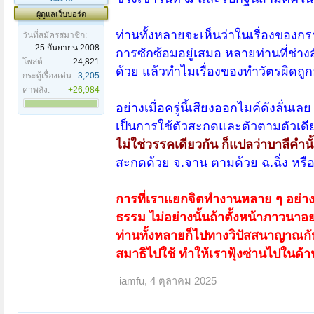
ผู้ดูแลเว็บบอร์ด
ท่านทั้งหลายจะเห็นว่าในเรื่องขอ
วันที่สมัครสมาชิก:
25 กันยายน 2008
การซักซ้อมอยู่เสมอ หลายท่านที่ช่า
โพสต์:
24,821
ด้วย แล้วทำไมเรื่องของทำวัตรผิดถูกอย
กระทู้เรื่องเด่น:
3,205
ค่าพลัง:
+26,984
อย่างเมื่อครู่นี้เสียงออกไมค์ดังลั่นเล
เป็นการใช้ตัวสะกดและตัวตามตัวเดียว
ไม่ใช่วรรคเดียวกัน ก็แปลว่าบาลีคำนั
สะกดด้วย จ.จาน ตามด้วย ฉ.ฉิ่ง หรือ
การที่เราแยกจิตทำงานหลาย ๆ อย่างพร
ธรรม ไม่อย่างนั้นถ้าตั้งหน้าภาวนา
ท่านทั้งหลายก็ไปทางวิปัสสนาญาณกัน
สมาธิไปใช้ ทำให้เราฟุ้งซ่านไปในด้
iamfu
,
4 ตุลาคม 2025