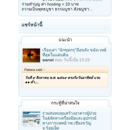
ร่วมทำบุญ ค่า hosting = 10 บาท
ถวายเป็นพุทธบูชา ธรรมบูชา สังฆบูชา…
แชร์หน้านี้
แนะนำ
เรื่องเล่า "นักขุดกรุ"มือขลัง ขมังเวทย์
ที่สุดในแผ่นดิน
wanwi
ตอบ
วันนี้เมื่อ 19:29
Pattana said:
↑
วันที่ ๙ สิงหาคม พ.ศ. ๒๕๖๙ ตรงกับวันอาทิตย์ แรม
๑๑ ค่ำ…
กระทู้ที่น่าสนใจ
ร่วมสมทบทุนสร้างอาคารผู้ป่วย
ใน&จัดหาเครื่องมือและอุปกรณ์
ทางการแพทย์ รพ.เชียงขวัญ
จ.ร้อยเอ็ด