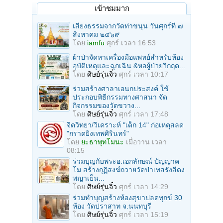
เข้าชมมาก
เสียงธรรมจากวัดท่าขนุน วันศุกร์ที่ ๗
สิงหาคม ๒๕๖๙
โดย
iamfu
ศุกร์ เวลา 16:53
ผ้าป่าจัดหาเครื่องมือแพทย์สำหรับห้อง
อุบัติเหตุและฉุกเฉิน &หอผู้ป่วยวิกฤต...
โดย
ศิษย์รุ่นจิ๋ว
ศุกร์ เวลา 10:17
ร่วมสร้างศาลาเอนกประสงค์ ใช้
ประกอบพิธีกรรมทางศาสนา จัด
กิจกรรมของวัดขวาง...
โดย
ศิษย์รุ่นจิ๋ว
ศุกร์ เวลา 17:48
จิตวิทยา/วิเคราะห์ "เด็ก 14" ก่อเหตุสลด
"กราดยิงเทพศิรินทร์"
โดย
ยะธาพุทโมนะ
เมื่อวาน เวลา
08:15
ร่วมบุญกับพระอ.เอกลักษณ์ ปัญญาค
โม สร้างกุฏิสงฆ์ถวายวัดป่าเทสรังสีดง
พญาเย็น...
โดย
ศิษย์รุ่นจิ๋ว
ศุกร์ เวลา 14:29
ร่วมทําบุญสร้างห้องสุขาปลดทุกข์ 30
ห้อง วัดปราสาท จ.นนทบุรี
โดย
ศิษย์รุ่นจิ๋ว
ศุกร์ เวลา 15:19