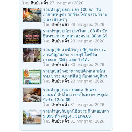
โดย
ศิษย์รุ่นจิ๋ว
27 กรกฎาคม 2026
ร่วมทําบุญปล่อยปลา 100 กก. วัน
อาสาฬหบูชา วัดวีระโชติธรรมาราม
จ.ฉะเชิงเทรา
โดย
ศิษย์รุ่นจิ๋ว
28 กรกฎาคม 2026
ร่วมทําบุญปล่อยปลาไหล 108 ตัว วัด
อินทาราม จ.สมุทรสงคราม 30กค.69
โดย
ศิษย์รุ่นจิ๋ว
29 กรกฎาคม 2026
ร่วมบุญกับเเม่ชีภิรญา ปัญอิสสระ ณ
สวนปัญอิสสระ ราชบุรี ไถ่ชีวิต
กระต่าย20ตัว เเละ วัว4ตัว
โดย
ศิษย์รุ่นจิ๋ว
30 กรกฎาคม 2026
ร่วมบุญสร้างอาคารอุบัติเหตุฉุกเฉิน
รพ.เขาวง จ.กาฬสินธุ์ กับหลวงปู่ศิลา
โดย
ศิษย์รุ่นจิ๋ว
29 กรกฎาคม 2026
ร่วมทําบุญปล่อยปูทะเล กับพระ
อานนท์ สีปลื้ม ถวายเป็นพระราชกุศล
ปิดรับ 12สค.69
โดย
ศิษย์รุ่นจิ๋ว
31 กรกฎาคม 2026
ร่วมทําบุญกับมูลนิธิธรรมดี ปล่อยปลา
9,999 ตัว @16น. 31กค.69
โดย
ศิษย์รุ่นจิ๋ว
31 กรกฎาคม 2026