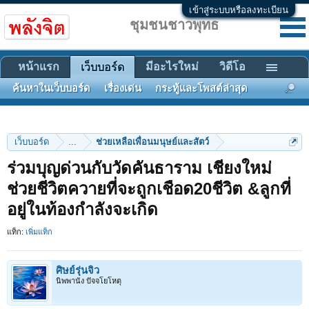
เข้าสู่ระบบหรือลงทะเบียน
ชุมชนชาวพุทธ
หน้าแรก
มีอะไรใหม่
วิดีโอ
เว็บบอร์ด
ค้นหาในเว็บบอร์ด
เรื่องเด่น
กระทู้และโพสต์ล่าสุด
เว็บบอร์ด
...
ช่วยเหลือเพื่อนมนุษย์และสัตว์
ร่วมบุญด่วนกับวัดคันธาราม เชียงใหม่
ช่วยชีวิตควายที่จะถูกเชือด20ชีวิต &ลูกที่
อยู่ในท้องกำลังจะเกิด
แท็ก:
เพิ่มแท็ก
ศิษย์รุ่นจิ๋ว
นิพพานัง ปัจจโยโหตุ