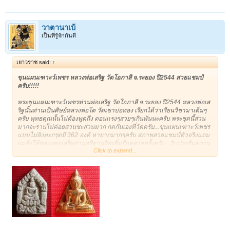
วาตานาเบ้
เป็นที่รู้จักกันดี
เยาวราช said:
↑
ขุนแผนเฑาะว์เพชร หลวงพ่อเสริฐ วัดโอภาสี จ.ระยอง ปี2544 สวยแชมป์
ครับ!!!!!
พระขุนแผนเฑาะว์เพชรท่านพ่อเสริฐ วัดโอภาสี จ.ระยอง ปี2544 หลวงพ่อเส
ริฐนั้นท่านเป็นศิษย์หลวงพ่อโต วัดเขาบ่อทอง เรียกได้ว่าเรียนวิชามาเต็มๆ
ครับ พุทธคุณนั้นไม่ต้องพูดถึง ตอนแรงๆสวยๆเกินพันนะครับ พระชุดนี้ส่วน
มากจะรานไม่ค่อยสวนซะส่วนมาก กดกันเองที่วัดครับ...ขุนแผนเฑาะว์เพชร
แบบไม่ฝังตะกรุดมี 362 องค์ หายากมากๆครับ สภาพสวยแชมป์ตัวจริงแถม
ผมยังให้หลวงพ่อเสริฐท่านอธิฐานจิตเพิ่มอีกหลายครั้งครับ...รับประกันความ
Click to expand...
แท้100%
ชื่อบัญชี : กัญญนิดา บุนสัมลิท
เลขที่ บัญชี : 618-2-02395-5
ประเภท บัญชี : ออมทรัพย์
ธนาคาร : กสิกรไทย
สาขา : ย่อยคลองถม
เบอร์โทรติดต่อ : 089-5157855
E-mail :
bkkthai999@yahoo.com
<!-- google_ad_section_end --> <!-- /
message --><!-- attachments -->