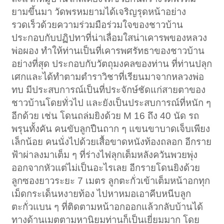
1
2
3
4
5
6
→
129
ถัดไป >
ยามขึ้นมา วัดพรหมยามได้เจริญรุดหน้าอย่าง
รวดเร็วด้วยความร่วมมือร่วมใจของชาวบ้าน
ประกอบกับปฏิปทาที่น่าเลื่อมใสน่าเคารพของหลวง
พ่อผอง ทำให้ท่านเป็นที่เคารพศรัทธาของชาวบ้าน
อย่างที่สุด ประกอบกับวัตถุมงคลของท่าน ที่ท่านปลุก
เศกและได้ทำตามตำราวิชาที่เรียนมาจากหลวงพ่อ
ทบ มีประสบการณ์เป็นที่ประจักษ์ชัดแก่สายตาของ
ชาวบ้านโดยทั่วไป และยังเป็นประสบการณ์ที่หนัก ๆ
อีกด้วย เช่น โดนถล่มยิงด้วย M 16 ถึง 40 นัด รถ
พรุนทั้งคัน คนขับลูกปืนถาก ๆ แขนขาบาดเจ็บเพียง
เล็กน้อย คนนั่งไปด้วยเสื้อขาดหนังท้องถลอก อีกราย
ฟ้าผ่าลงมาเต็ม ๆ ที่ร่างไฟลุกเต็มหลังควันพวยพุ่ง
ออกจากหัวแต่ไม่เป็นอะไรเลย อีกรายโดนยิงด้วย
ลูกซองยาวระยะ 7 เมตร ลูกตะกั่วเข้าเต็มหน้าอกทุก
เม็ดกระเด็นหงายท้อง ไปหาหมอเอาคีบหนีบลูก
ตะกั่วแบน ๆ ที่ติดตามหน้าอกออกแล้วกลับบ้านได้
ทางด้านเมตตามหานิยมท่านก็เป็นเยี่ยมมาก โดย