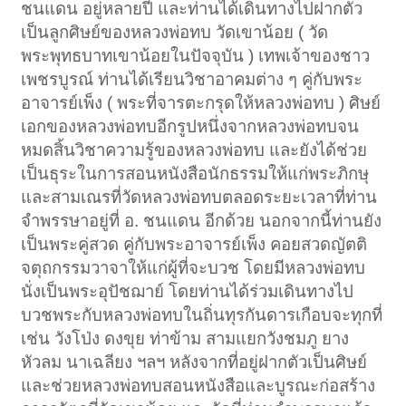
ชนแดน อยู่หลายปี และท่านได้เดินทางไปฝากตัว
เป็นลูกศิษย์ของหลวงพ่อทบ วัดเขาน้อย ( วัด
พระพุทธบาทเขาน้อยในปัจจุบัน ) เทพเจ้าของชาว
เพชรบูรณ์ ท่านได้เรียนวิชาอาคมต่าง ๆ คู่กับพระ
อาจารย์เพ็ง ( พระที่จารตะกรุดให้หลวงพ่อทบ ) ศิษย์
เอกของหลวงพ่อทบอีกรูปหนึ่งจากหลวงพ่อทบจน
หมดสิ้นวิชาความรู้ของหลวงพ่อทบ และยังได้ช่วย
เป็นธุระในการสอนหนังสือนักธรรมให้แก่พระภิกษุ
และสามเณรที่วัดหลวงพ่อทบตลอดระยะเวลาที่ท่าน
จำพรรษาอยู่ที่ อ. ชนแดน อีกด้วย นอกจากนี้ท่านยัง
เป็นพระคู่สวด คู่กับพระอาจารย์เพ็ง คอยสวดญัตติ
จตุถกรรมวาจาให้แก่ผู้ที่จะบวช โดยมีหลวงพ่อทบ
นั่งเป็นพระอุปัชฌาย์ โดยท่านได้ร่วมเดินทางไป
บวชพระกับหลวงพ่อทบในถิ่นทุรกันดารเกือบจะทุกที่
เช่น วังโป่ง ดงขุย ท่าข้าม สามแยกวังชมภู ยาง
หัวลม นาเฉลียง ฯลฯ หลังจากที่อยู่ฝากตัวเป็นศิษย์
และช่วยหลวงพ่อทบสอนหนังสือและบูรณะก่อสร้าง