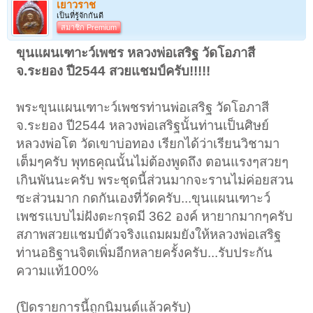
เยาวราช
เป็นที่รู้จักกันดี
สมาชิก Premium
ขุนแผนเฑาะว์เพชร หลวงพ่อเสริฐ วัดโอภาสี
จ.ระยอง ปี2544 สวยแชมป์ครับ!!!!!
พระขุนแผนเฑาะว์เพชรท่านพ่อเสริฐ วัดโอภาสี
จ.ระยอง ปี2544 หลวงพ่อเสริฐนั้นท่านเป็นศิษย์
หลวงพ่อโต วัดเขาบ่อทอง เรียกได้ว่าเรียนวิชามา
เต็มๆครับ พุทธคุณนั้นไม่ต้องพูดถึง ตอนแรงๆสวยๆ
เกินพันนะครับ พระชุดนี้ส่วนมากจะรานไม่ค่อยสวน
ซะส่วนมาก กดกันเองที่วัดครับ...ขุนแผนเฑาะว์
เพชรแบบไม่ฝังตะกรุดมี 362 องค์ หายากมากๆครับ
สภาพสวยแชมป์ตัวจริงแถมผมยังให้หลวงพ่อเสริฐ
ท่านอธิฐานจิตเพิ่มอีกหลายครั้งครับ...รับประกัน
ความแท้100%
(ปิดรายการนี้ถูกนิมนต์แล้วครับ)