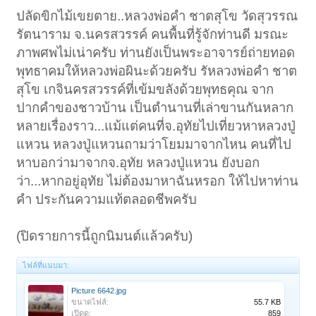
ปลัดขิกไม้เขยตาย..หลวงพ่อคำ ชาตสุโข วัดสุวรรณ
รัตนาราม จ.นครสวรรค์ คนพื้นที่รู้จักท่านดี มรณะ
ภาพศพไม่เน่าครับ ท่านยังเป็นพระอาจารย์ถ่ายทอด
พุทธาคมให้หลวงพ่อผินะด้วยครับ รัหลวงพ่อคำ ชาต
สุโข เกจินครสวรรค์ที่เข้มขลังด้วยพุทธคุณ จาก
ปากคำของชาวบ้าน เป็นตำนานที่เล่าขานกันหลาก
หลายเรื่องราว...แม้แต่คนที่จ.อุทัยไปเที่ยวหาหลวงปู่
แหวน หลวงปู่แหวนถามว่าโยมมาจากไหน คนที่ไป
หาบอกว่ามาจากจ.อุทัย หลวงปู่แหวน ยังบอก
ว่า...หากอยู่อุทัย ไม่ต้องมาหาฉันหรอก ให้ไปหาท่าน
คำ ประกันความแท้ตลอดชีพครับ
(ปิดรายการนี้ถูกนิมนต์แล้วครับ)
ไฟล์ที่แนบมา:
Picture 6642.jpg
ขนาดไฟล์:
55.7 KB
เปิดดู:
859