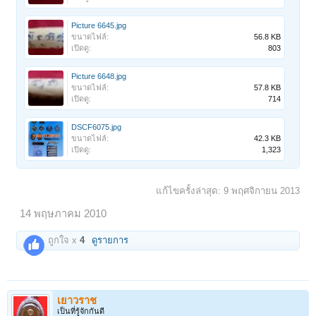
Picture 6645.jpg
ขนาดไฟล์:
56.8 KB
เปิดดู:
803
Picture 6648.jpg
ขนาดไฟล์:
57.8 KB
เปิดดู:
714
DSCF6075.jpg
ขนาดไฟล์:
42.3 KB
เปิดดู:
1,323
แก้ไขครั้งล่าสุด:
9 พฤศจิกายน 2013
14 พฤษภาคม 2010
ถูกใจ x
4
ดูรายการ
เยาวราช
เป็นที่รู้จักกันดี