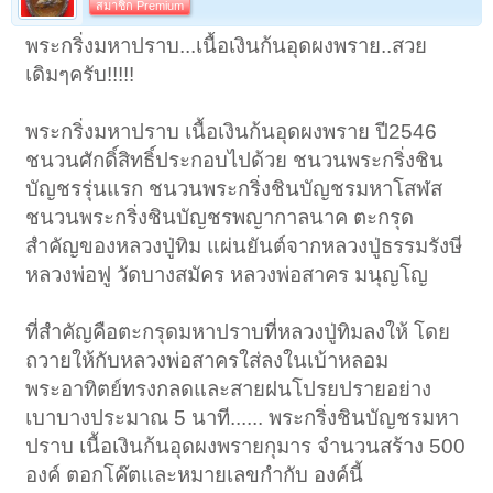
สมาชิก Premium
พระ
กริ่งมหาปราบ...เนื้อเงินก้นอุดผงพราย..สวย
เดิมๆครับ!!!!!​
พระกริ่งมหาปราบ เนื้อเงินก้นอุดผงพราย ปี2546
ชนวนศักดิ์สิทธิ์ประกอบไปด้วย ชนวนพระกริ่งชิน
บัญชรรุ่นแรก ชนวนพระกริ่งชินบัญชรมหาโสฬส
ชนวนพระกริ่งชินบัญชรพญากาลนาค ตะกรุด
สำคัญของหลวงปู่ทิม แผ่นยันต์จากหลวงปู่ธรรมรังษี
หลวงพ่อฟู วัดบางสมัคร หลวงพ่อสาคร มนุญโญ
ที่สำคัญคือตะกรุดมหาปราบที่หลวงปู่ทิมลงให้ โดย
ถวายให้กับหลวงพ่อสาครใส่ลงในเบ้าหลอม
พระอาทิตย์ทรงกลดและสายฝนโปรยปรายอย่าง
เบาบางประมาณ 5 นาที...... พระกริ่งชินบัญชรมหา
ปราบ เนื้อเงินก้นอุดผงพรายกุมาร จำนวนสร้าง 500
องค์ ตอกโค๊ตและหมายเลขกำกับ องค์นี้