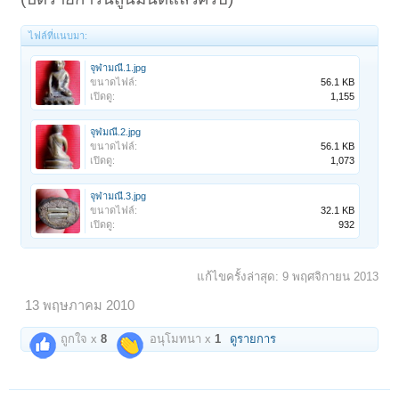
ไฟล์ที่แนบมา:
จุฬามณี.1.jpg
ขนาดไฟล์:
56.1 KB
เปิดดู:
1,155
จุฬมณี.2.jpg
ขนาดไฟล์:
56.1 KB
เปิดดู:
1,073
จุฬามณี.3.jpg
ขนาดไฟล์:
32.1 KB
เปิดดู:
932
แก้ไขครั้งล่าสุด:
9 พฤศจิกายน 2013
13 พฤษภาคม 2010
ถูกใจ x
8
อนุโมทนา x
1
ดูรายการ