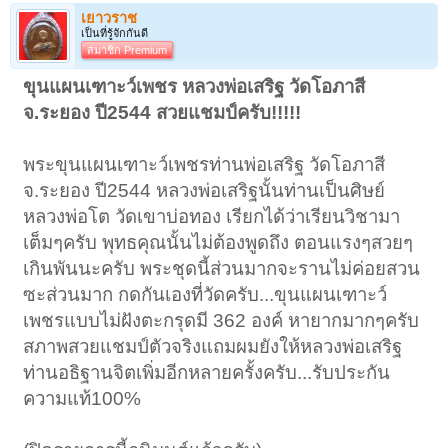
เยาวราช
เป็นที่รู้จักกันดี
สมาชิก Premium
ขุนแผนเฑาะว์เพชร หลวงพ่อเสริฐ วัดโอภาสี
จ.ระยอง ปี2544 สวยแชมป์ครับ!!!!!
พระขุนแผนเฑาะว์เพชรท่านพ่อเสริฐ วัดโอภาสี
จ.ระยอง ปี2544 หลวงพ่อเสริฐนั้นท่านเป็นศิษย์
หลวงพ่อโต วัดเขาบ่อทอง เรียกได้ว่าเรียนวิชามา
เต็มๆครับ พุทธคุณนั้นไม่ต้องพูดถึง ตอนแรงๆสวยๆ
เกินพันนะครับ พระชุดนี้ส่วนมากจะรานไม่ค่อยสวน
ซะส่วนมาก กดกันเองที่วัดครับ...ขุนแผนเฑาะว์
เพชรแบบไม่ฝังตะกรุดมี 362 องค์ หายากมากๆครับ
สภาพสวยแชมป์ตัวจริงแถมผมยังให้หลวงพ่อเสริฐ
ท่านอธิฐานจิตเพิ่มอีกหลายครั้งครับ...รับประกัน
ความแท้100%