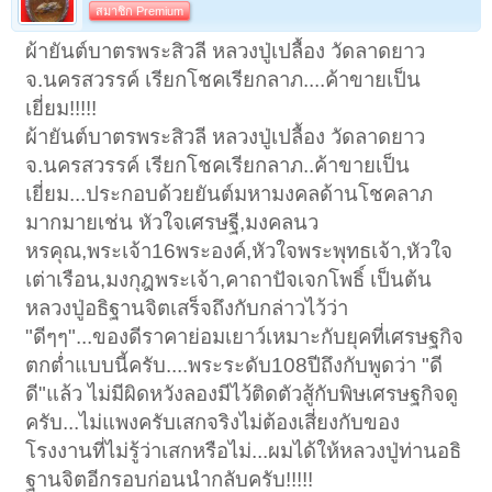
สมาชิก Premium
ผ้ายันต์บาตรพระสิวลี หลวงปู่เปลื้อง วัดลาดยาว
จ.นครสวรรค์ เรียกโชคเรียกลาภ....ค้าขายเป็น
เยี่ยม!!!!!
ผ้ายันต์บาตรพระสิวลี หลวงปู่เปลื้อง วัดลาดยาว
จ.นครสวรรค์ เรียกโชคเรียกลาภ..ค้าขายเป็น
เยี่ยม...ประกอบด้วยยันต์มหามงคลด้านโชคลาภ
มากมายเช่น หัวใจเศรษฐี,มงคลนว
หรคุณ,พระเจ้า16พระองค์,หัวใจพระพุทธเจ้า,หัวใจ
เต่าเรือน,มงกุฎพระเจ้า,คาถาปัจเจกโพธิ์ เป็นต้น
หลวงปู่อธิฐานจิตเสร็จถึงกับกล่าวไว้ว่า
"ดีๆๆ"...ของดีราคาย่อมเยาว์เหมาะกับยุคที่เศรษฐกิจ
ตกต่ำแบบนี้ครับ....พระระดับ108ปีถึงกับพูดว่า "ดี
ดี"แล้ว ไม่มีผิดหวังลองมีไว้ติดตัวสู้กับพิษเศรษฐกิจดู
ครับ...ไม่แพงครับเสกจริงไม่ต้องเสี่ยงกับของ
โรงงานที่ไม่รู้ว่าเสกหรือไม่...ผมได้ให้หลวงปู่ท่านอธิ
ฐานจิตอีกรอบก่อนนำกลับครับ!!!!!