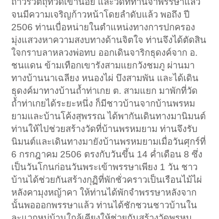
ถาวรวัตถุที่วัดเขาน้อย และวัดที่ท่านจำพรรษาแล้ว
จนมีความเจริญก้าวหน้าโดยลำดับแล้ว พอถึง ปี
2506 ท่านเบื่อหน่ายในตำแหน่งทางการปกครอง
มุ่งแสวงหาความสงบทางด้านจิตใจ ท่านจึงได้ตัดสิน
ใจกราบลาหลวงพ่อทบ ออกเดินจาริกธุดงค์จาก อ.
ชนแดน ข้ามเทือกเขารังสามแยกวังชมภู ผ่านมา
ทางบ้านนาเฉลียง หนองไผ่ บึงสามพัน และได้เดิน
ธุดงค์มาทางบ้านถ้ำท่าเกย ต. สามแยก มาพักที่วัด
ถ้ำท่าเกยได้ระยะหนึ่ง ก็มีชาวบ้านจากบ้านพรหม
ยามและบ้านโค้งสุพรรณ ได้พากันเดินทางมานิมนต์
ท่านให้ไปช่วยสร้างวัดที่บ้านพรหมยาม ท่านจึงรับ
นิมนต์และเดินทางมายังบ้านพรหมยามเมื่อวันศุกร์ที่
6 กรกฎาคม 2506 ตรงกับวันขึ้น 14 ค่ำเดือน 8 ซึ่ง
เป็นวันโกนก่อนวันพระเข้าพรรษาเพียง 1 วัน ชาว
บ้านได้ช่วยกันสร้างกุฏิที่พักชั่วคราวเป็นเรือนไม้ไผ่
หลังคามุงหญ้าคา ให้ท่านได้พักจำพรรษาหลังจาก
นั้นพอออกพรรษาแล้ว ท่านได้ชักชวนชาวบ้านใน
ละแวกหมู่บ้านใกล้เคียงให้ช่วยกันสร้างวัดพรหม