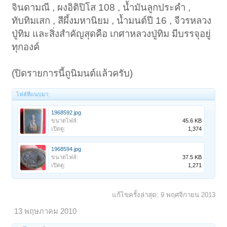
จินดามณี , ผงอิติปิโส 108 , น้ำมันลูกประคำ ,
ทับทิมเสก , สีผึ้งมหานิยม , น้ำมนต์ปี 16 , จีวรหลวง
ปู่ทิม และสิ่งสำคัญสุดคือ เกศาหลวงปู่ทิม มีบรรจุอยู่
ทุกองค์
(ปิดรายการนี้ถูนิมนต์แล้วครับ)
ไฟล์ที่แนบมา:
1968592.jpg
ขนาดไฟล์:
45.6 KB
เปิดดู:
1,374
1968594.jpg
ขนาดไฟล์:
37.5 KB
เปิดดู:
1,271
แก้ไขครั้งล่าสุด:
9 พฤศจิกายน 2013
13 พฤษภาคม 2010