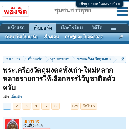
เข้าสู่ระบบหรือลงทะเบียน
ชุมชนชาวพุทธ
หน้าแรก
มีอะไรใหม่
วิดีโอ
เว็บบอร์ด
ค้นหาในเว็บบอร์ด
เรื่องเด่น
กระทู้และโพสต์ล่าสุด
หน้าแรก
เว็บบอร์ด
พุทธศาสนา
พระเครื่อง วัตถุมงคล
พระเครื่องวัตถุมงคลทั้งเก่า-ใหม่หลาก
1
2
3
4
5
6
→
129
ถัดไป >
หลายรายการให้เลือกสรรไว้บูชาติดตัว
ครับ
แท็ก:
เพิ่มแท็ก
เยาวราช
เป็นที่รู้จักกันดี