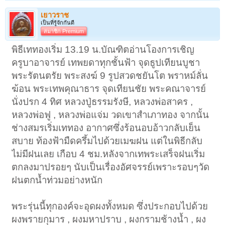
เยาวราช
เป็นที่รู้จักกันดี
สมาชิก Premium
พิธีเททองเริ่ม 13.19 น.บัณฑิตอ่านโองการเชิญ
ครูบาอาจารย์ เทพยดาทุกชั้นฟ้า จุดธูปเทียนบูชา
พระรัตนตรัย พระสงฆ์ 9 รูปสวดชยันโต พราหม์ลั่น
ฆ้อน พระเทพคุณาธาร จุดเทียนชัย พระคณาจารย์
นั่งปรก 4 ทิศ หลวงปู่ธรรมรังษี, หลวงพ่อสาคร ,
หลวงพ่อฟู , หลวงพ่อแจ่ม วดเขาสำเภาทอง จากนั้น
ช่างสมรเริ่มเททอง อากาศซึ่งร้อนอบอ้าวกลับเย็น
สบาย ท้องฟ้ามืดครึ้มไปด้วยเมฆฝน แต่ในพิธีกลับ
ไม่มีฝนเลย เกือบ 4 ชม.หลังจากเทพระเสร็จฝนเริ่ม
ตกลงมาปรอยๆ นับเป็นเรื่องอัศจรรย์เพราะรอบๆวัด
ฝนตกน้ำท่วมอย่างหนัก
พระรุ่นนี้ทุกองค์จะอุดผงทั้งหมด ซึ่งประกอบไปด้วย
ผงพรายกุมาร , ผงมหาปราบ , ผงกรามช้างน้ำ , ผง