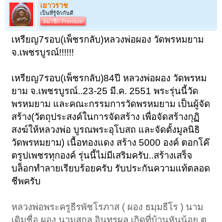
เยาวราช
เป็นที่รู้จักกันดี
สมาชิก Premium
เหรียญ7รอบ(เพ็ชรกลับ)หลวงพ่อผอง วัดพรหมยาม
จ.เพชรบูรณ์!!!!!!
เหรียญ7รอบ(เพ็ชรกลับ)84ปี หลวงพ่อผอง วัดพรหม
ยาม จ.เพชรบูรณ์..23-25 มี.ค. 2551 พระรุ่นนี้วัด
พรหมยาม และคณะกรรมการวัดพรหมยาม เป็นผู้จัด
สร้าง(วัตถุประสงค์ในการจัดสร้าง เพื่อจัดสร้างกุฏิ
สงฆ์ให้หลวงพ่อ บูรณพระอุโบสถ และจัดตั้งมูลนิธิ
วัดพรหมยาม) เนื้อทองแดง สร้าง 5000 องค์ ตอกโค๊
ตรูปเพชรทุกองค์ รุ่นนี้ไม่มีเสริมครับ..สร้างเสร็จ
บล็อกทำลายเรียบร้อยครับ รับประกันความแท้ตลอด
ชีพครับ
หลวงพ่อพระครูธีรพัชโรภาส ( ผอง ธมฺมธีโร ) นาม
เดิมชื่อ ผอง นามสกุล อินทรผล เกิดที่บ้านหันน้อย ต.