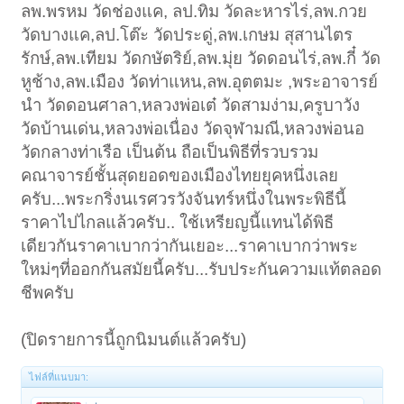
ลพ.พรหม วัดช่องแค, ลป.ทิม วัดละหารไร่,ลพ.กวย
วัดบางแค,ลป.โต๊ะ วัดประดู่,ลพ.เกษม สุสานไตร
รักษ์,ลพ.เทียม วัดกษัตริย์,ลพ.มุ่ย วัดดอนไร่,ลพ.กี๋ วัด
หูช้าง,ลพ.เมือง วัดท่าแหน,ลพ.อุตตมะ ,พระอาจารย์
นำ วัดดอนศาลา,หลวงพ่อเต๋ วัดสามง่าม,ครูบาวัง
วัดบ้านเด่น,หลวงพ่อเนื่อง วัดจุฬามณี,หลวงพ่อนอ
วัดกลางท่าเรือ เป็นต้น ถือเป็นพิธีที่รวบรวม
คณาจารย์ชั้นสุดยอดของเมืองไทยยุคหนึ่งเลย
ครับ...พระกริ่งนเรศวรวังจันทร์หนึ่งในพระพิธีนี้
ราคาไปไกลแล้วครับ.. ใช้เหรียญนี้แทนได้พิธี
เดียวกันราคาเบากว่ากันเยอะ...ราคาเบากว่าพระ
ใหม่ๆที่ออกกันสมัยนี้ครับ...รับประกันความแท้ตลอด
ชีพครับ
(ปิดรายการนี้ถูกนิมนต์แล้วครับ)
ไฟล์ที่แนบมา: