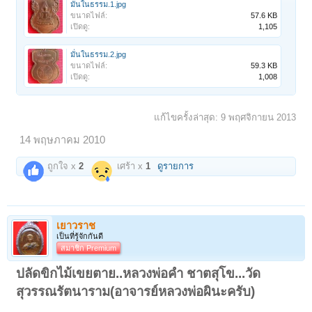
มั่นในธรรม.1.jpg
ขนาดไฟล์:
57.6 KB
เปิดดู:
1,105
มั่นในธรรม.2.jpg
ขนาดไฟล์:
59.3 KB
เปิดดู:
1,008
แก้ไขครั้งล่าสุด:
9 พฤศจิกายน 2013
14 พฤษภาคม 2010
ถูกใจ x
2
เศร้า x
1
ดูรายการ
เยาวราช
เป็นที่รู้จักกันดี
สมาชิก Premium
ปลัดขิกไม้เขยตาย..หลวงพ่อคำ ชาตสุโข...วัด
สุวรรณรัตนาราม(อาจารย์หลวงพ่อผินะครับ)