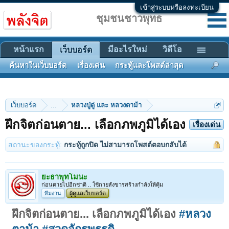
เข้าสู่ระบบหรือลงทะเบียน
ชุมชนชาวพุทธ
หน้าแรก
มีอะไรใหม่
วิดีโอ
เว็บบอร์ด
ค้นหาในเว็บบอร์ด
เรื่องเด่น
กระทู้และโพสต์ล่าสุด
เว็บบอร์ด
...
หลวงปู่ดู่ และ หลวงตาม้า
ฝึกจิตก่อนตาย... เลือกภพภูมิได้เอง
เรื่องเด่น
สถานะของกระทู้:
กระทู้ถูกปิด ไม่สามารถโพสต์ตอบกลับได้
ยะธาพุทโมนะ
ก่อนตายไปอีกชาติ .. ใช้กายสังขารสร้างกำลังให้คุ้ม
ทีมงาน
ผู้ดูแลเว็บบอร์ด
ฝึกจิตก่อนตาย... เลือกภพภูมิได้เอง
#หลวง