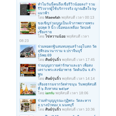
ทำไมวันนี้คนถึงเชื่อรีวิวน้อยลง? รวม
รีวิวจากผู้ใช้บริการจริง ญาณฮีลใจ by
แมวฟ้า
โดย
Maewfah
พฤหัสบดี เวลา 00:13
ขอเชิญร่วมบุญเป็นเจ้าภาพถวายพระ
อุปคุต 9 นิ้ว เนื้อทองเหลือง วัดปงค์
เชียงราย
โดย
ไข่หวานน้อย
พฤหัสบดี เวลา
08:23
ร่วมทอดกฐินสมทบทุนสร้างอุโบสถ วัด
สุพีรอนวนาราม จ.ปราจีนบุรี
15พย.69
โดย
ศิษย์รุ่นจิ๋ว
พฤหัสบดี เวลา 17:45
ร่วมบุญถวายค่ารักษาและยา เพื่อสง
เคราะพระสงฆ์อาพาธ วัดต้นปัน จ.ลํา
พูน
โดย
ศิษย์รุ่นจิ๋ว
พฤหัสบดี เวลา 14:14
เสียงธรรมจากวัดท่าขนุน วันพฤหัสบดี
ที่ ๖ สิงหาคม ๒๕๖๙
โดย
iamfu
พฤหัสบดี เวลา 18:06
ร่วมทําบุญบูรณะกุฏิพระ วัดละหาร
อ.บางบัวทอง จ.นนทบุรี
โดย
ศิษย์รุ่นจิ๋ว
พฤหัสบดี เวลา 10:36