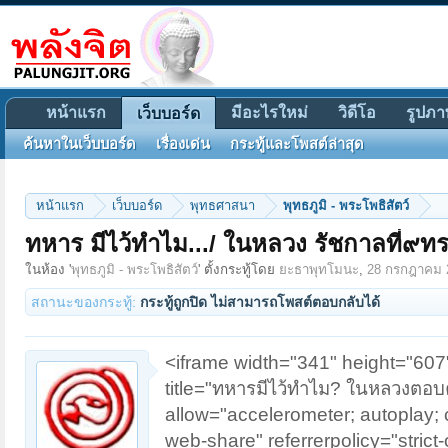
หน้าแรก
มีอะไรใหม่
วิดีโอ
รูปภา
เว็บบอร์ด
ค้นหาในเว็บบอร์ด
เรื่องเด่น
กระทู้และโพสต์ล่าสุด
หน้าแรก
เว็บบอร์ด
พุทธศาสนา
พุทธภูมิ - พระโพธิสัตว์
ทหาร มีไว้ทำไม.../ ในหลวง รัชกาลที่๙ท
ในห้อง '
พุทธภูมิ - พระโพธิสัตว์
' ตั้งกระทู้โดย
ยะธาพุทโมนะ
,
28 กรกฎาคม 
สถานะของกระทู้:
กระทู้ถูกปิด ไม่สามารถโพสต์ตอบกลับได้
<iframe width="341" height="607
title="ทหารมีไว้ทำไม? ในหลวงตอ
allow="accelerometer; autoplay; c
web-share" referrerpolicy="strict