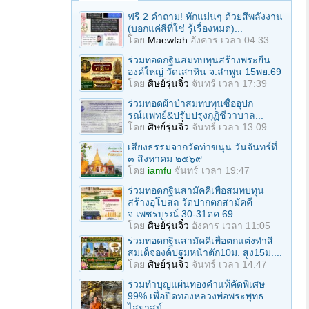
ฟรี 2 คำถาม! ทักแม่นๆ ด้วยสีพลังงาน
(บอกแค่สีที่ใช่ รู้เรื่องหมด)...
โดย
Maewfah
อังคาร เวลา 04:33
ร่วมทอดกฐินสมทบทุนสร้างพระยืน
องค์ใหญ่ วัดเสาหิน จ.ลําพูน 15พย.69
โดย
ศิษย์รุ่นจิ๋ว
จันทร์ เวลา 17:39
ร่วมทอดผ้าป่าสมทบทุนซื้ออุปก
รณ์เเพทย์&ปรับปรุงกุฏิชีวาบาล...
โดย
ศิษย์รุ่นจิ๋ว
จันทร์ เวลา 13:09
เสียงธรรมจากวัดท่าขนุน วันจันทร์ที่
๓ สิงหาคม ๒๕๖๙
โดย
iamfu
จันทร์ เวลา 19:47
ร่วมทอดกฐินสามัคคีเพื่อสมทบทุน
สร้างอุโบสถ วัดปากตกสามัคคี
จ.เพชรบูรณ์ 30-31ตค.69
โดย
ศิษย์รุ่นจิ๋ว
อังคาร เวลา 11:05
ร่วมทอดกฐินสามัคคีเพื่อตกแต่งทำสี
สมเด็จองค์ปฐมหน้าตัก10ม. สูง15ม....
โดย
ศิษย์รุ่นจิ๋ว
จันทร์ เวลา 14:47
ร่วมทําบุญแผ่นทองคำแท้คัดพิเศษ
99% เพื่อปิดทองหลวงพ่อพระพุทธ
ไสยาสน์...