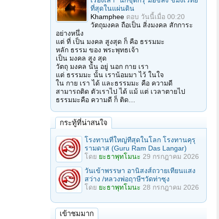
เรื่องเล่า "นักขุดกรุ"มือขลัง ขมังเวทย์
ที่สุดในแผ่นดิน
Khamphee
ตอบ
วันนี้เมื่อ 00:20
วัตถุมงคล ถือเป็น สิ่งมงคล สักการะ
อย่างหนึ่ง
แต่ ที่ เป็น มงคล สูงสุด ก็ คือ ธรรมมะ
หลัก ธรรม ของ พระพุทธเจ้า
เป็น มงคล สูง สุด
วัตถุ มงคล นั้น อยู่ นอก กาย เรา
แต่ ธรรมมะ นั้น เราน้อมมา ไว้ ในใจ
ใน กาย เรา ได้ และธรรมมะ คือ ความดี
สามารถติด ตัวเราไป ได้ แม้ แต่ เวลาตายไป
ธรรมมะคือ ความดี ก็ ติด…
กระทู้ที่น่าสนใจ
โรงทานที่ใหญ่ทีสุดในโลก โรงทานคุรุ
รามดาส (Guru Ram Das Langar)
โดย
ยะธาพุทโมนะ
29 กรกฎาคม 2026
วันเข้าพรรษา อานิสงส์ถวายเทียนแสง
สว่าง /หลวงพ่อฤาษีฯวัดท่าซุง
โดย
ยะธาพุทโมนะ
28 กรกฎาคม 2026
เข้าชมมาก