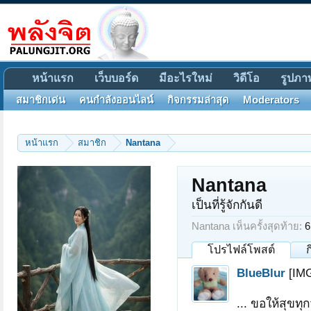
หน้าแรก
เว็บบอร์ด
มีอะไรใหม่
วิดีโอ
รูปภา
สมาชิกเด่น
คนกำลังออนไลน์
กิจกรรมล่าสุด
Moderators
หน้าแรก
สมาชิก
Nantana
Nantana
เป็นที่รู้จักกันดี
Nantana เห็นครั้งสุดท้าย:
6
โปรไฟล์โพสต์
BlueBlur
[IM
... ขอให้สุขท