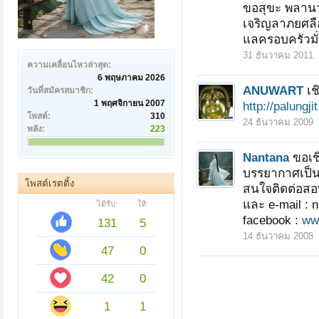
ขอสุขะ พลานา
เจริญลาภยศลื
แลครอบครัวมั่ง
31 ธันวาคม 2011
ความเคลื่อนไหวล่าสุด:
6 พฤษภาคม 2026
ANUWART
เ
วันที่สมัครสมาชิก:
1 พฤศจิกายน 2007
http://palungj
โพสต์:
310
24 ธันวาคม 2009
พลัง:
223
Nantana
ขอเช
บรรยากาศเป็นก
โพสต์เรตติ้ง
สนใจติดต่อสอ
และ e-mail :
ได้รับ:
ให้:
facebook :
ww
131
5
14 ธันวาคม 2008
47
0
42
0
1
1