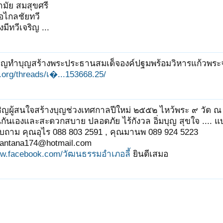
มัย สมสุขศรี
อไกลชัยทวี
มีทวีเจริญ ...
ชิญทำบุญสร้างพระประธานสมเด็จองค์ปฐมพร้อมวิหารแก้วพระจ
it.org/threads/เ�...153668.25/
ิญผู้สนใจสร้างบุญช่วงเทศกาลปีใหม่ ๒๕๕๒ ไหว้พระ ๙ วัด ณ จั
ันเองและสะดวกสบาย ปลอดภัย ไร้กังวล อิ่มบุญ สุขใจ .... แ
บถาม คุณอุไร 088 803 2591 , คุณมานพ 089 924 5223
 nantana174@hotmail.com
w.facebook.com/วัฒนธรรมอำเภอลี้
ยินดีเสมอ