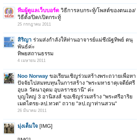
ทีมผู้ดูแลเว็บบอร์ด
วิธีการลบกระทู้/โพสต์ของตนเอง/
วิธีตั้ง/ปิด/เปิดกระทู้
25 กรกฎาคม 2011
สิริญา
ร่วมส่งกำลังให้ท่านอาจารย์แม่ชีณัฐทิพย์ ตนุ
พันธ์ค่ะ
ทิพยสถานธรรม
4 เมษายน 2011
Noo Norway
ขอเรียนเชิญร่วมสร้างพระถวายเพื่อหา
ปัจจัยไปสมทบทุนในการสร้าง "พระมหาธาตุเจดีย์ศรี
อุบล วัดนาอุดม อุบลราชธานี" ค่ะ
บุญใหญ่ 3 อานิสงส์ ขอเชิญร่วมสร้าง "พระศรีอาริย
เมตไตรย-ลป.ทวด" ถวาย "ลป.ญาท่านสวน"
26 มีนาคม 2011
มุ่งเต็มใจ
[IMG]
[IMG]