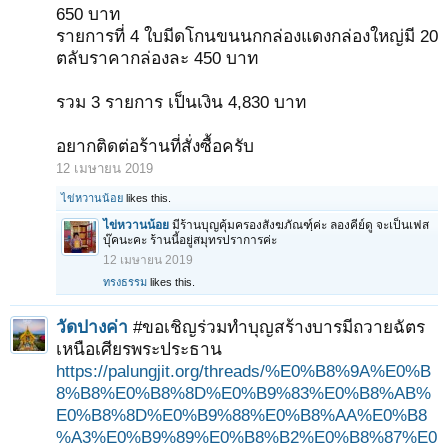
650 บาท
รายการที่ 4 ใบมีดโกนขนนกกล่องแดงกล่องใหญ่มี 20
ตลับราคากล่องละ 450 บาท
รวม 3 รายการ เป็นเงิน 4,830 บาท
อยากติดต่อร้านที่สั่งซื้อครับ
12 เมษายน 2019
ไข่หวานน้อย
likes this.
ไข่หวานน้อย
มีร้านบุญคุ้มครองสังฆภัณฑ์ฺค่ะ ลองคีย์ดู จะเป็นเฟส
บุ๊คนะคะ ร้านนี้อยู่สมุทรปราการค่ะ
12 เมษายน 2019
ทรงธรรม
likes this.
วัดปางค่า
#ขอเชิญร่วมทำบุญสร้างบารมีถวายฉัตร
เหนือเศียรพระประธาน
https://palungjit.org/threads/%E0%B8%9A%E0%B
8%B8%E0%B8%8D%E0%B9%83%E0%B8%AB%
E0%B8%8D%E0%B9%88%E0%B8%AA%E0%B8
%A3%E0%B9%89%E0%B8%B2%E0%B8%87%E0