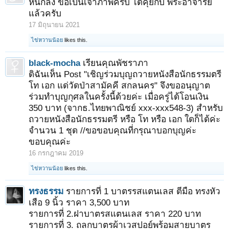
หินกลิ้ง ขอเป็นเจ้าภาพครับ ได้คุยกับ พระอาจารย์
แล้วครับ
17 มิถุนายน 2021
ไข่หวานน้อย
likes this.
black-mocha
เรียนคุณพัชราภา
ดิฉันเห็น Post "เชิญร่วมบุญถวายหนังสือนักธรรมตรี
โท เอก แด่วัดป่าสามัคคี สกลนคร" จึงขออนุญาต
ร่วมทำบุญกุศลในครั้งนี้ด้วยค่ะ เมื่อครู่ได้โอนเงิน
350 บาท (จากธ.ไทยพาณิชย์ xxx-xxx548-3) สำหรับ
ถวายหนังสือนักธรรมตรี หรือ โท หรือ เอก ใดก็ได้ค่ะ
จำนวน 1 ชุด //ขอขอบคุณที่กรุณาบอกบุญค่ะ
ขอบคุณค่ะ
16 กรกฎาคม 2019
ไข่หวานน้อย
likes this.
ทรงธรรม
รายการที่ 1 บาตรรสแตนเลส ตีมือ ทรงหัว
เสือ 9 นิ้ว ราคา 3,500 บาท
รายการที่ 2.ฝาบาตรสแตนเลส ราคา 220 บาท
รายการที่ 3. ถลกบาตรผ้าเวสปอย์พร้อมสายบาตร