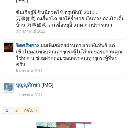
ซินเจียยู่อี่ ซินนี่ฮวดไช้ ตรุษจีนปี 2011..
万事如意 กงสี่ฟาไฉ ขอให้ร่ำรวย เงินทอง กองโตเต็ม
บ้าน 万事如意 ว่านซื่อหยูอี้ สมความปรารถนา
3 กุมภาพันธ์ 2011
จิตศรัทธา2
ผมเพิ่งสมัครผ่านทางเวปพันทิพย์ แต่
เข้าไปตอบขอบคุณทุกๆกระทู้ไม่ได้ผมขอรบกวนคุณ
ไข่หวาน ช่วยฝากตอบขอบพระคุณทุกๆกระทู้ทีนะ
ครับ
5 มกราคม 2011
บุญญสิกขา
[IMG]
1 มกราคม 2011