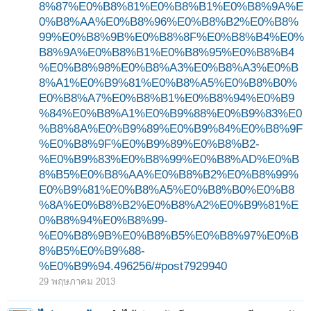
8%87%E0%B8%81%E0%B8%B1%E0%B8%9A%E
0%B8%AA%E0%B8%96%E0%B8%B2%E0%B8%
99%E0%B8%9B%E0%B8%8F%E0%B8%B4%E0%
B8%9A%E0%B8%B1%E0%B8%95%E0%B8%B4
1
2
ถัดไป >
%E0%B8%98%E0%B8%A3%E0%B8%A3%E0%B
8%A1%E0%B9%81%E0%B8%A5%E0%B8%B0%
E0%B8%A7%E0%B8%B1%E0%B8%94%E0%B9
%84%E0%B8%A1%E0%B9%88%E0%B9%83%E0
%B8%8A%E0%B9%89%E0%B9%84%E0%B8%9F
%E0%B8%9F%E0%B9%89%E0%B8%B2-
%E0%B9%83%E0%B8%99%E0%B8%AD%E0%B
8%B5%E0%B8%AA%E0%B8%B2%E0%B8%99%
E0%B9%81%E0%B8%A5%E0%B8%B0%E0%B8
%8A%E0%B8%B2%E0%B8%A2%E0%B9%81%E
0%B8%94%E0%B8%99-
%E0%B8%9B%E0%B8%B5%E0%B8%97%E0%B
8%B5%E0%B9%88-
%E0%B9%94.496256/#post7929940
29 พฤษภาคม 2013