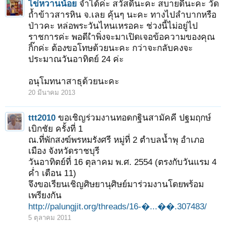
ไข่หวานน้อย
จำได้ค่ะ สวัสดีนะคะ สบายดีนะคะ วัด
ถ้ำข้าวสารหิน จ.เลย คุ้นๆ นะคะ ทางไปลำบากหรือ
ป่าวคะ หล่อพระวันไหนเหรอคะ ช่วงนี้ไม่อยู่ไป
ราชการค่ะ พอดีเำพิ่งจะมาเปิดเจอข้อความของคุณ
กิ๊กค่ะ ต้องขอโทษด้วยนะคะ กว่าจะกลับคงจะ
ประมาณวันอาทิตย์ 24 ค่ะ
อนุโมทนาสาธุด้วยนะคะ
20 มีนาคม 2013
ttt2010
ขอเชิญร่วมงานทอดกฐินสามัคคี ปฐมฤกษ์
เบิกชัย ครั้งที่ 1
ณ.ที่พักสงฆ์พรหมรังศรี หมู่ที่ 2 ตำบลน้ำพุ อำเภอ
เมือง จังหวัดราชบุรี
วันอาทิตย์ที่ 16 ตุลาคม พ.ศ. 2554 (ตรงกับวันแรม 4
ค่ำ เดือน 11)
จึงขอเรียนเชิญศิษยานุศิษย์มาร่วมงานโดยพร้อม
เพรียงกัน
http://palungjit.org/threads/16-�...��.307483/
5 ตุลาคม 2011