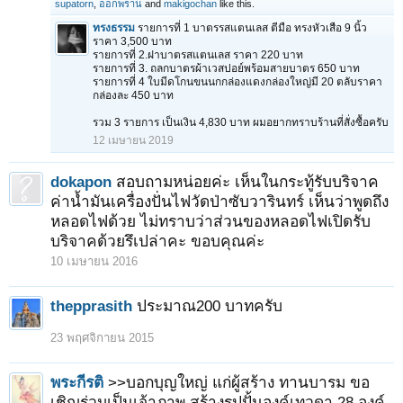
supatorn
,
ออกพราน
and
makigochan
like this.
ทรงธรรม
รายการที่ 1 บาตรรสแตนเลส ตีมือ ทรงหัวเสือ 9 นิ้ว
ราคา 3,500 บาท
รายการที่ 2.ฝาบาตรสแตนเลส ราคา 220 บาท
รายการที่ 3. ถลกบาตรผ้าเวสปอย์พร้อมสายบาตร 650 บาท
รายการที่ 4 ใบมีดโกนขนนกกล่องแดงกล่องใหญ่มี 20 ตลับราคา
กล่องละ 450 บาท
รวม 3 รายการ เป็นเงิน 4,830 บาท ผมอยากทราบร้านที่สั่งซื้อครับ
12 เมษายน 2019
dokapon
สอบถามหน่อยค่ะ เห็นในกระทู้รับบริจาค
ค่าน้ำมันเครื่องปั่นไฟวัดป่าซับวารินทร์ เห็นว่าพูดถึง
หลอดไฟด้วย ไม่ทราบว่าส่วนของหลอดไฟเปิดรับ
บริจาคด้วยรึเปล่าคะ ขอบคุณค่ะ
10 เมษายน 2016
thepprasith
ประมาณ200 บาทครับ
23 พฤศจิกายน 2015
พระกีรติ
>>บอกบุญใหญ่ แก่ผู้สร้าง ทานบารม ขอ
เชิญร่วมเป็นเจ้าภาพ สร้างรูปปั้นองค์เทวดา 28 องค์